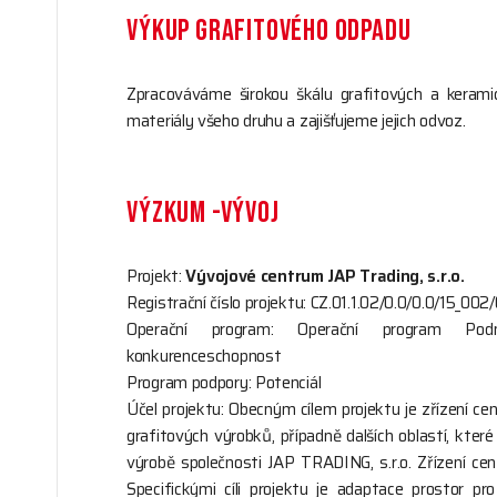
VÝKUP GRAFITOVÉHO ODPADU
Zpracováváme širokou škálu grafitových a keram
materiály všeho druhu a zajišťujeme jejich odvoz.
VÝZKUM -VÝVOJ
Projekt:
Vývojové centrum JAP Trading, s.r.o.
Registrační číslo projektu: CZ.01.1.02/0.0/0.0/15_0
Operační program: Operační program Pod
konkurenceschopnost
Program podpory: Potenciál
Účel projektu: Obecným cílem projektu je zřízení c
grafitových výrobků, případně dalších oblastí, kte
výrobě společnosti JAP TRADING, s.r.o. Zřízení cen
Specifickými cíli projektu je adaptace prostor p