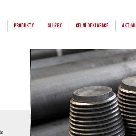
i
Produkty
Služby
Celní deklarace
Aktual
do