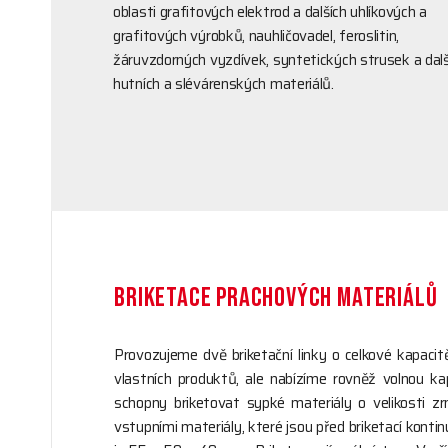
oblasti grafitových elektrod a dalších uhlíkových a
grafitových výrobků, nauhličovadel, feroslitin,
žáruvzdorných vyzdívek, syntetických strusek a dalš
hutních a slévárenských materiálů.
BRIKETACE PRACHOVÝCH MATERIÁLŮ
Provozujeme dvě briketační linky o celkové kapaci
vlastních produktů, ale nabízíme rovněž volnou kap
schopny briketovat sypké materiály o velikosti
vstupními materiály, které jsou před briketací kont