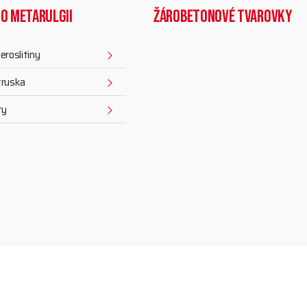
ro metarulgii
Žárobetonové tvarovky
eroslitiny
truska
ty