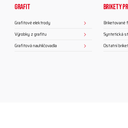
Grafit
Brikety p
Grafitové elektrody
Briketované f
Výrobky z grafitu
Syntetická s
Grafitová nauhličovadla
Ostatní brike