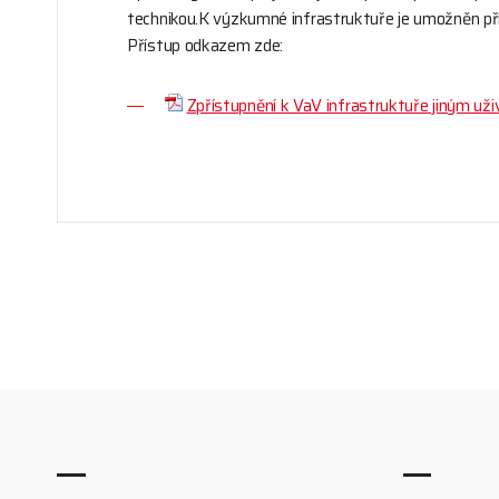
technikou.K výzkumné infrastruktuře je umožněn př
Přístup odkazem zde:
Zpřístupnění k VaV infrastruktuře jiným už