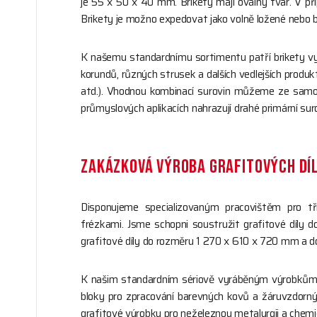
je 55 x 50 x 40 mm. Brikety mají oválný tvar. V p
Brikety je možno expedovat jako volně ložené nebo b
K našemu standardnímu sortimentu patří brikety vyro
korundů, různých strusek a dalších vedlejších produ
atd.). Vhodnou kombinací surovin můžeme ze samost
průmyslových aplikacích nahrazují drahé primární sur
ZAKÁZKOVÁ VÝROBA GRAFITOVÝCH DÍ
Disponujeme specializovaným pracovištěm pro t
frézkami. Jsme schopni soustružit grafitové díl
grafitové díly do rozměru 1 270 x 610 x 720 mm a d
K našim standardním sériově vyráběným výrobkům pat
bloky pro zpracování barevných kovů a žáruvzdorných
grafitové výrobky pro neželeznou metalurgii a chem