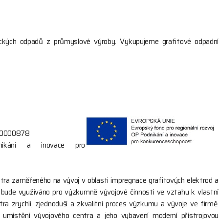
ických odpadů z průmyslové výroby. Vykupujeme grafitové odpadní
02/0000878
nikání a inovace pro
entra zaměřeného na vývoj v oblasti impregnace grafitových elektrod a
ré bude využíváno pro výzkumně vývojové činnosti ve vztahu k vlastní
tra zrychlí, zjednoduší a zkvalitní proces výzkumu a vývoje ve firmě.
ro umístění vývojového centra a jeho vybavení moderní přístrojovou