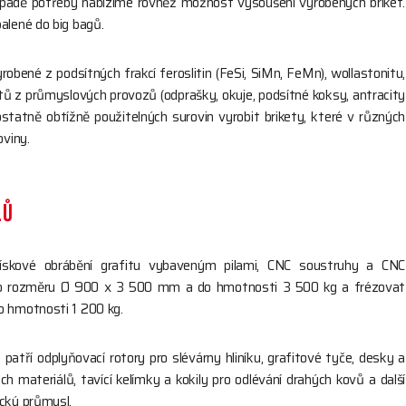
řípadě potřeby nabízíme rovněž možnost vysoušení vyrobených briket.
alené do big bagů.
bené z podsítných frakcí feroslitin (FeSi, SiMn, FeMn), wollastonitu,
ktů z průmyslových provozů (odprašky, okuje, podsítné koksy, antracity
atně obtížně použitelných surovin vyrobit brikety, které v různých
oviny.
LŮ
řískové obrábění grafitu vybaveným pilami, CNC soustruhy a CNC
y do rozměru Ø 900 x 3 500 mm a do hmotnosti 3 500 kg a frézovat
o hmotnosti 1 200 kg.
ří odplyňovací rotory pro slévárny hliníku, grafitové tyče, desky a
 materiálů, tavící kelímky a kokily pro odlévání drahých kovů a další
ický průmysl.