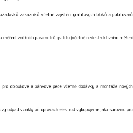
ožadavků zákazníků včetně zajištění grafitových bloků a polotovarů
 a měření vnitřních parametrů grafitu (včetně nedestruktivního měření
od pro obloukové a pánvové pece včetně dodávky a montáže nových
tový odpad vzniklý při opravách elektrod vykupujeme jako surovinu pro