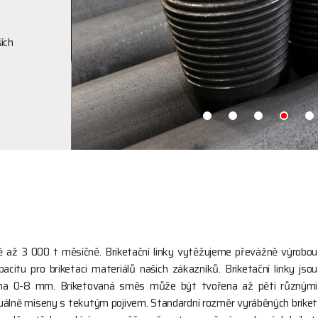
ích
tě až 3 000 t měsíčně. Briketační linky vytěžujeme převážně výrobou
acitu pro briketaci materiálů našich zákazníků. Briketační linky jsou
 zrna 0-8 mm. Briketovaná směs může být tvořena až pěti různými
inuálně míseny s tekutým pojivem. Standardní rozměr vyráběných briket